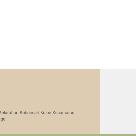
Kelurahan Kebonsari Kulon Kecamatan
ggo