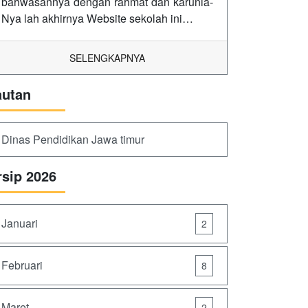
bahwasannya dengan rahmat dan karunia-
Nya lah akhirnya Website sekolah ini…
SELENGKAPNYA
autan
Dinas Pendidikan Jawa timur
rsip 2026
Januari
2
Februari
8
Maret
2