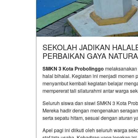
SEKOLAH JADIKAN HALAL
PERBAIKAN GAYA NATURA
SMKN 3 Kota Probolinggo
melaksanakan k
halal bihalal. Kegiatan ini menjadi momen 
menyambut kembali kegiatan belajar mengaja
mempererat tali silaturahmi antar warga sek
Seluruh siswa dan siswi SMKN 3 Kota Probol
Mereka hadir dengan mengenakan seragam 
serta sepatu hitam, sesuai dengan aturan ya
Apel pagi ini diikuti oleh seluruh warga sek
staf tata usaha. Kehadiran yang lengkap i