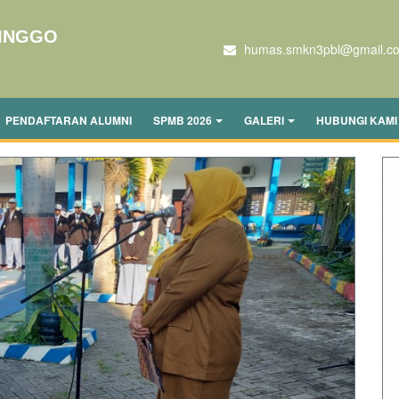
LINGGO
humas.smkn3pbl@gmail.c
PENDAFTARAN ALUMNI
SPMB 2026
GALERI
HUBUNGI KAMI