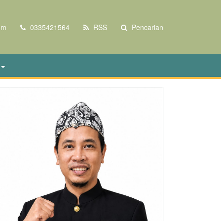
om
0335421564
RSS
Pencarian