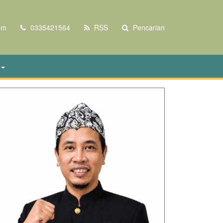
om
0335421564
RSS
Pencarian