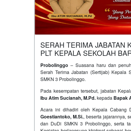
SERAH TERIMA JABATAN 
PLT KEPALA SEKOLAH BA
Probolinggo
– Suasana haru dan penuh 
Serah Terima Jabatan (Sertijab) Kepala
SMKN 3 Probolinggo.
Pada kesempatan tersebut, jabatan Kepal
Ibu Atim Sucianah, M.Pd.
kepada
Bapak A
Acara ini dihadiri oleh Kepala Cabang 
Goestiantoko, M.Si.
, beserta jajarannya,
dan DuDi SMKN 3 Probolinggo, serta t
Kegiatan berlangsung khidmat sebagai be