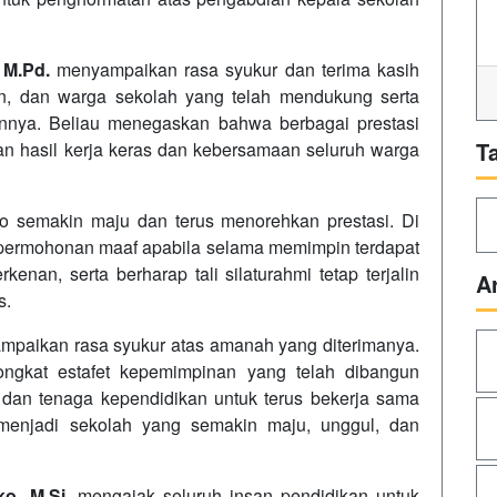
 M.Pd.
menyampaikan rasa syukur dan terima kasih
an, dan warga sekolah yang telah mendukung serta
nya. Beliau menegaskan bahwa berbagai prestasi
T
n hasil kerja keras dan kebersamaan seluruh warga
o semakin maju dan terus menorehkan prestasi. Di
permohonan maaf apabila selama memimpin terdapat
nan, serta berharap tali silaturahmi tetap terjalin
A
s.
paikan rasa syukur atas amanah yang diterimanya.
ongkat estafet kepemimpinan yang telah dibangun
 dan tenaga kependidikan untuk terus bekerja sama
njadi sekolah yang semakin maju, unggul, dan
o, M.Si.
mengajak seluruh insan pendidikan untuk