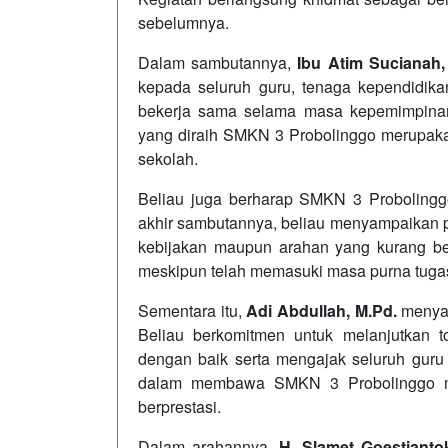
sebelumnya.
Dalam sambutannya,
Ibu Atim Sucianah,
kepada seluruh guru, tenaga kependidik
bekerja sama selama masa kepemimpinan
yang diraih SMKN 3 Probolinggo merupaka
sekolah.
Beliau juga berharap SMKN 3 Probolingg
akhir sambutannya, beliau menyampaikan 
kebijakan maupun arahan yang kurang berke
meskipun telah memasuki masa purna tuga
Sementara itu,
Adi Abdullah, M.Pd.
menyam
Beliau berkomitmen untuk melanjutkan t
dengan baik serta mengajak seluruh guru
dalam membawa SMKN 3 Probolinggo me
berprestasi.
Dalam arahannya,
H. Slamet Goestiantok