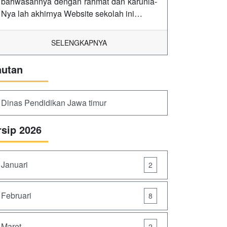
bahwasannya dengan rahmat dan karunia-
Nya lah akhirnya Website sekolah ini…
SELENGKAPNYA
autan
Dinas Pendidikan Jawa timur
rsip 2026
Januari
2
Februari
8
Maret
2