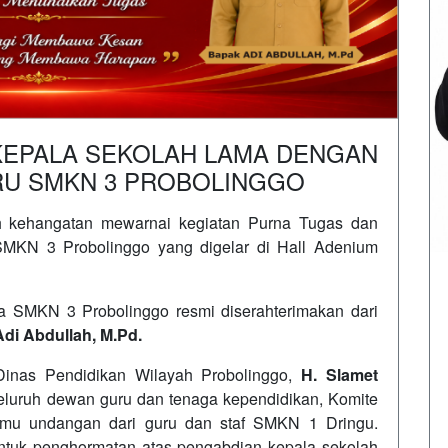
KEPALA SEKOLAH LAMA DENGAN
RU SMKN 3 PROBOLINGGO
kehangatan mewarnai kegiatan Purna Tugas dan
 SMKN 3 Probolinggo yang digelar di Hall Adenium
a SMKN 3 Probolinggo resmi diserahterimakan dari
di Abdullah, M.Pd.
Dinas Pendidikan Wilayah Probolinggo,
H. Slamet
 seluruh dewan guru dan tenaga kependidikan, Komite
amu undangan dari guru dan staf SMKN 1 Dringu.
ntuk penghormatan atas pengabdian kepala sekolah