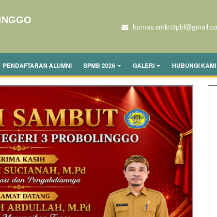
LINGGO
humas.smkn3pbl@gmail.c
PENDAFTARAN ALUMNI
SPMB 2026
GALERI
HUBUNGI KAMI