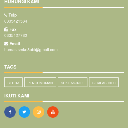
HUBUNGI KAMI
Telp
0335421564
Fax
0335427782
Email
humas.smkn3pbl@gmail.com
TAGS
BERITA
PENGUMUMAN
SEKILAS-INFO
SEKILAS INFO
IKUTI KAMI