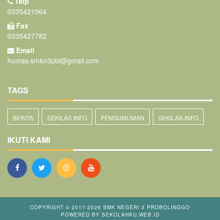
Telp
0335421564
Fax
0335427782
Email
humas.smkn3pbl@gmail.com
TAGS
BERITA
SEKILAS INFO
PENGUMUMAN
SEKILAS-INFO
IKUTI KAMI
COPYRIGHT © 2017-2026
SMK NEGERI 3 PROBOLINGGO
POWERED BY
SEKOLAHKU.WEB.ID