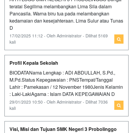
teratai Segilima melambangkan Lima Sila dalam
Pancasila. Warna biru tua pada melambangkan
kedamaian dan kesejahteraan. Lima Sulur atau Tunas
D
17/02/2025 11:12 - Oleh Administrator - Dilihat 5169
kali
Profil Kepala Sekolah
BIODATANama Lengkap : ADI ABDULLAH, S.Pd.,
M.Pd.Status Kepegawaian : PNSTempat/Tanggal
Lahir : Pamekasan / 12 November 1980Jenis Kelamin
: Laki-LakiAgama : Islam DATA KEPEGAWAIAN D
29/01/2023 10:50 - Oleh Administrator - Dilihat 7036
kali
Visi, Misi dan Tujuan SMK Negeri 3 Probolinggo