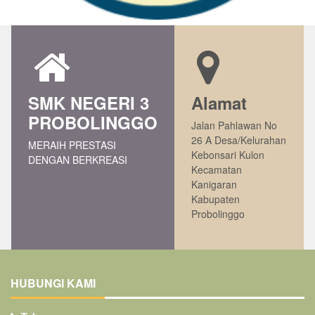
SMK NEGERI 3
Alamat
PROBOLINGGO
Jalan Pahlawan No
26 A Desa/Kelurahan
MERAIH PRESTASI
Kebonsari Kulon
DENGAN BERKREASI
Kecamatan
Kanigaran
Kabupaten
Probolinggo
HUBUNGI KAMI