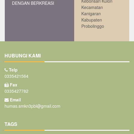
Kebonsari Kulon
DENGAN BERKREASI
Kecamatan
Kanigaran
Kabupaten
Probolinggo
HUBUNGI KAMI
Telp
0335421564
Fax
0335427782
Email
humas.smkn3pbl@gmail.com
TAGS