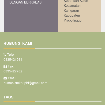
Kebonsari Kulon
DENGAN BERKREASI
Kecamatan
Kanigaran
Kabupaten
Probolinggo
HUBUNGI KAMI
Telp
0335421564
Fax
0335427782
Email
humas.smkn3pbl@gmail.com
TAGS