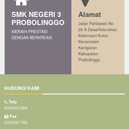
SMK NEGERI 3
Alamat
PROBOLINGGO
Jalan Pahlawan No
26 A Desa/Kelurahan
MERAIH PRESTASI
Kebonsari Kulon
DENGAN BERKREASI
Kecamatan
Kanigaran
Kabupaten
Probolinggo
HUBUNGI KAMI
Telp
0335421564
Fax
0335427782