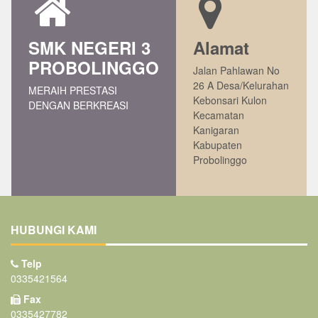
SMK NEGERI 3
Alamat
PROBOLINGGO
Jalan Pahlawan No
26 A Desa/Kelurahan
MERAIH PRESTASI
Kebonsari Kulon
DENGAN BERKREASI
Kecamatan
Kanigaran
Kabupaten
Probolinggo
HUBUNGI KAMI
Telp
0335421564
Fax
0335427782