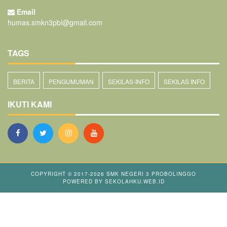
Email
humas.smkn3pbl@gmail.com
TAGS
BERITA
PENGUMUMAN
SEKILAS-INFO
SEKILAS INFO
IKUTI KAMI
COPYRIGHT © 2017-2026
SMK NEGERI 3 PROBOLINGGO
POWERED BY
SEKOLAHKU.WEB.ID