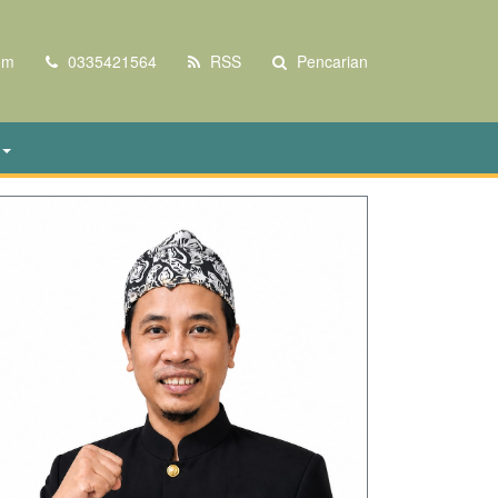
om
0335421564
RSS
Pencarian