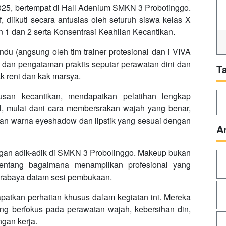
025, bertempat di Hall Adenium SMKN 3 Probotinggo.
f, diikuti secara antusias oleh seturuh siswa kelas X
n 1 dan 2 serta Konsentrasi Keahlian Kecantikan.
u (angsung oleh tim trainer protesional dan i VIVA
an pengataman praktis seputar perawatan dini dan
T
ak reni dan kak marsya.
usan kecantikan, mendapatkan pelatihan lengkap
l, mulai dani cara membersrakan wajah yang benar,
an warna eyeshadow dan lipstik yang sesuai dengan
A
ngan adik-adik di SMKN 3 Probolinggo. Makeup bukan
 tentang bagaimana menampilkan profesional yang
Surabaya datam sesi pembukaan.
apatkan perhatian khusus dalam kegiatan ini. Mereka
ang berfokus pada perawatan wajah, kebersihan din,
ngan kerja.