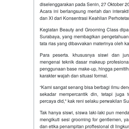
diselenggarakan pada Senin, 27 Oktober 2
Acara ini berlangsung meriah dan interakti
dan XI dari Konsentrasi Keahlian Perhoteta
Kegiatan Beauty and Grooming Class dipand
Surabaya, yang membagikan pengetahuan d
tata rias yang dibavvakan materinya oleh k
Para peserta. khususnya siswi dan jur
mengenai teknik dasar makeup profesiona
penggunaan base make-up, hingga pemitih
karakter wajah dan situasi formal.
“Kami sangat senang bisa berbagi ilmu de
sekadar mempercantik din, tetapi juga
percaya did," kak reni selaku perwakilan 
Tak hanya siswi, siswa laki-laki pun mend
mengikuti sesi grooming for gentlemen, y
dan etika penampitan proffesional di lingku