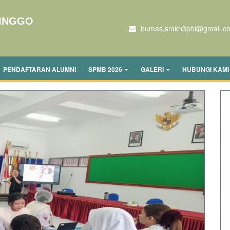
LINGGO
humas.smkn3pbl@gmail.c
PENDAFTARAN ALUMNI
SPMB 2026
GALERI
HUBUNGI KAMI