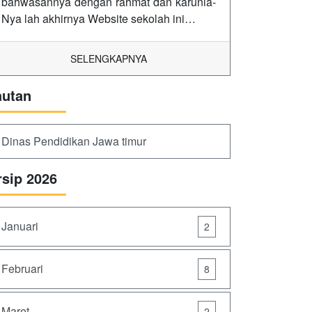
bahwasannya dengan rahmat dan karunia-
Nya lah akhirnya Website sekolah ini…
SELENGKAPNYA
autan
Dinas Pendidikan Jawa timur
rsip 2026
Januari
2
Februari
8
Maret
2