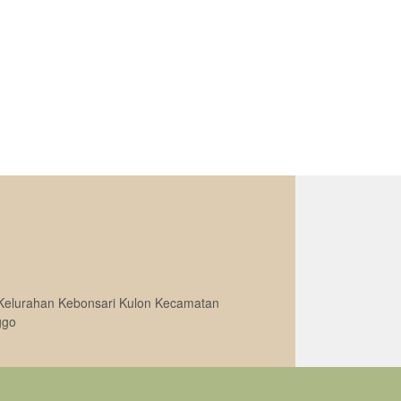
Kelurahan Kebonsari Kulon Kecamatan
ggo