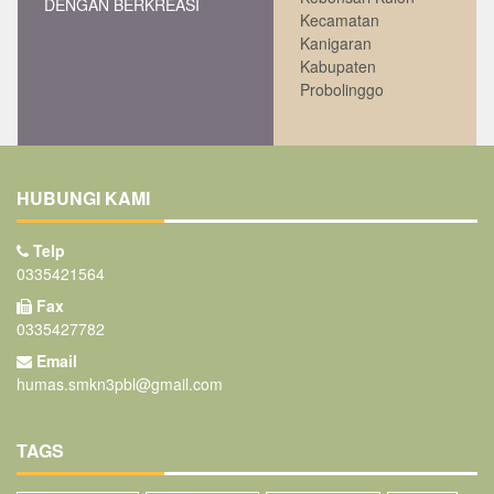
DENGAN BERKREASI
Kecamatan
Kanigaran
Kabupaten
Probolinggo
HUBUNGI KAMI
Telp
0335421564
Fax
0335427782
Email
humas.smkn3pbl@gmail.com
TAGS